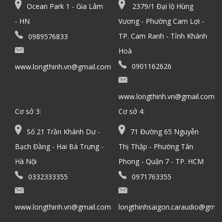
Ocean Park 1 - Gia Lâm
2379/1 Đại lộ Hùng
- HN
Vương - Phường Cam Lợi -
TP. Cam Ranh - Tỉnh Khánh
0989576833
Hoà
0901162626
www.longthinh.vn@gmail.com
www.longthinh.vn@gmail.com
Cơ sở 3:
Cơ sở 4:
Số 21 Trần Khánh Dư -
71 Đường 65 Nguyễn
Bạch Đằng - Hai Bà Trưng -
Thị Thập - Phường Tân
Hà Nội
Phong - Quận 7 - TP. HCM
0332333355
0971763355
www.longthinh.vn@gmail.com
longthinhsaigon.caraudio@gmai