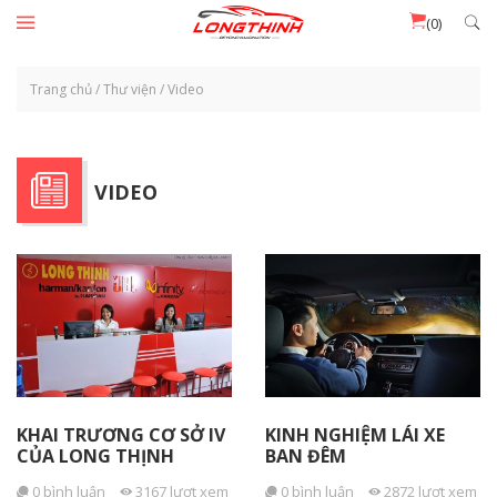
Đến nội dung chính
(0)
Trang chủ
/
Thư viện
/
Video
VIDEO
KHAI TRƯƠNG CƠ SỞ IV
KINH NGHIỆM LÁI XE
CỦA LONG THỊNH
BAN ĐÊM
0
bình luận
3167
lượt xem
0
bình luận
2872
lượt xem