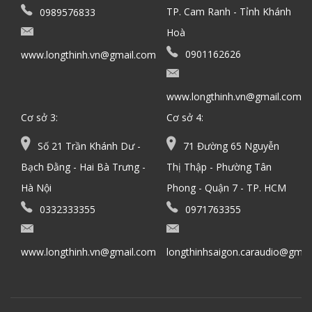
TP. Cam Ranh - Tỉnh Khánh
0989576833
Hoà
0901162626
www.longthinh.vn@gmail.com
www.longthinh.vn@gmail.com
Cơ sở 3:
Cơ sở 4:
Số 21 Trần Khánh Dư -
71 Đường 65 Nguyễn
Bạch Đằng - Hai Bà Trưng -
Thị Thập - Phường Tân
Hà Nội
Phong - Quận 7 - TP. HCM
0332333355
0971763355
www.longthinh.vn@gmail.com
longthinhsaigon.caraudio@gmai