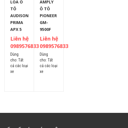
LOA Ô
AMPLY
TÔ
Ô TÔ
AUDISON
PIONEER
PRIMA
GM-
APX 5
9500F
Liên hệ
Liên hệ
0989576833
0989576833
Dùng
Dùng
cho:
Tất
cho:
Tất
cả các loại
cả các loại
xe
xe