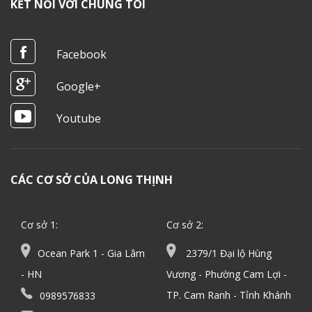
KẾT NỐI VỚI CHÚNG TÔI
Facebook
Google+
Youtube
CÁC CƠ SỞ CỦA LONG THỊNH
Cơ sở 1:
Cơ sở 2:
Ocean Park 1 - Gia Lâm
2379/1 Đại lộ Hùng
- HN
Vương - Phường Cam Lợi -
TP. Cam Ranh - Tỉnh Khánh
0989576833