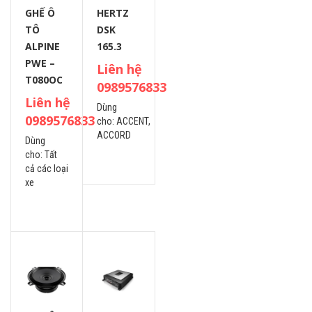
GHẾ Ô
HERTZ
TÔ
DSK
ALPINE
165.3
PWE –
Liên hệ
T080OC
0989576833
Liên hệ
Dùng
0989576833
cho:
ACCENT,
ACCORD
Dùng
cho:
Tất
cả các loại
xe