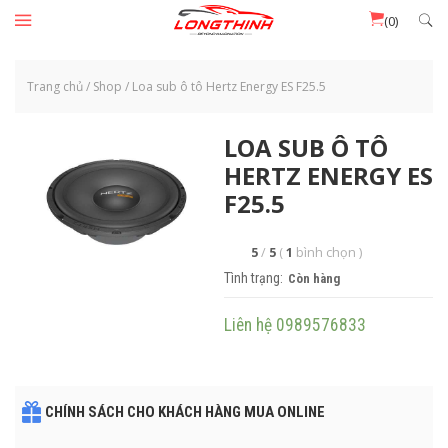
Đến nội dung chính
(0)
Trang chủ
/
Shop
/
Loa sub ô tô Hertz Energy ES F25.5
LOA SUB Ô TÔ
HERTZ ENERGY ES
F25.5
5
/
5
(
1
bình chọn
)
Tình trạng:
Còn hàng
Liên hệ 0989576833
CHÍNH SÁCH CHO KHÁCH HÀNG MUA ONLINE