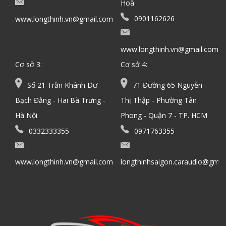
Hoà
0901162626
www.longthinh.vn@gmail.com
www.longthinh.vn@gmail.com
Cơ sở 3:
Cơ sở 4:
Số 21 Trần Khánh Dư -
71 Đường 65 Nguyễn
Bạch Đằng - Hai Bà Trưng -
Thị Thập - Phường Tân
Hà Nội
Phong - Quận 7 - TP. HCM
0332333355
0971763355
www.longthinh.vn@gmail.com
longthinhsaigon.caraudio@gmai