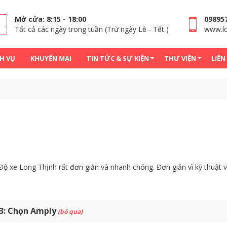
Mở cửa: 8:15 - 18:00
09895
Tất cả các ngày trong tuần (Trừ ngày Lễ - Tết )
www.lo
H VỤ
KHUYẾN MẠI
TIN TỨC & SỰ KIỆN
THƯ VIỆN
LIÊN
 Độ xe Long Thịnh rất đơn giản và nhanh chóng. Đơn giản vì kỹ thuậ
3:
Chọn Amply
(bỏ qua)