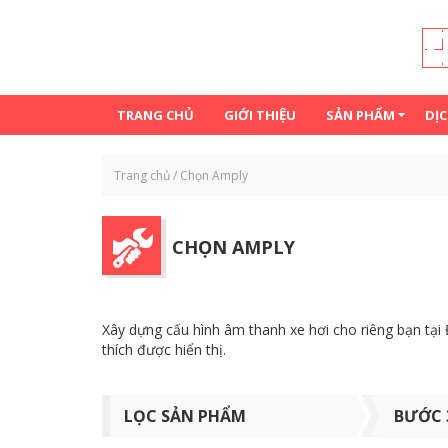
Đến nội dung chính
TRANG CHỦ
GIỚI THIỆU
SẢN PHẨM
DỊC
Trang chủ
/
Chọn Amply
CHỌN AMPLY
Xây dựng cấu hình âm thanh xe hơi cho riêng bạn tại
thích được hiển thị.
LỌC SẢN PHẨM
BƯỚC 