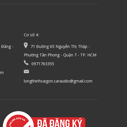
Cơ sở 4:
 Đằng -
71 Đường 65 Nguyễn Thị Thập -
Phường Tân Phong - Quận 7 - TP. HCM
0971763355
om
longthinhsaigon.caraudio@gmail.com