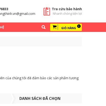
76833
Tra cứu bảo hành
ngthinh.vn@gmail.com
Nhanh chóng tiện lợi
0
 HỆ
GIỎ HÀNG
t viên của chúng tôi đã đảm bảo các sản phẩm tương
DANH SÁCH ĐÃ CHỌN