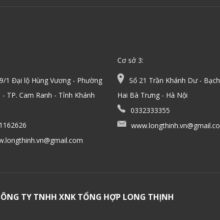
Cơ sở 3:
/1 Đại lộ Hùng Vương - Phường
Số 21 Trần Khánh Dư - Bạch
 - TP. Cam Ranh - Tỉnh Khánh
Hai Bà Trưng - Hà Nội
0332333355
1162626
www.longthinh.vn@gmail.c
.longthinh.vn@gmail.com
CÔNG TY TNHH XNK TỔNG HỢP LONG THỊNH