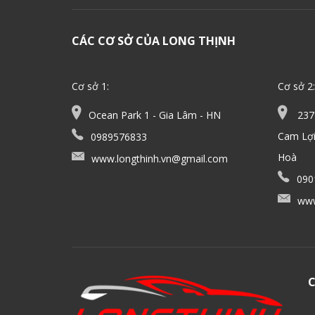
CÁC CƠ SỞ CỦA LONG THỊNH
Cơ sở 1:
Cơ sở 2:
Ocean Park 1 - Gia Lâm - HN
2379
Cam Lợi
0989576833
Hoà
www.longthinh.vn@gmail.com
090
www