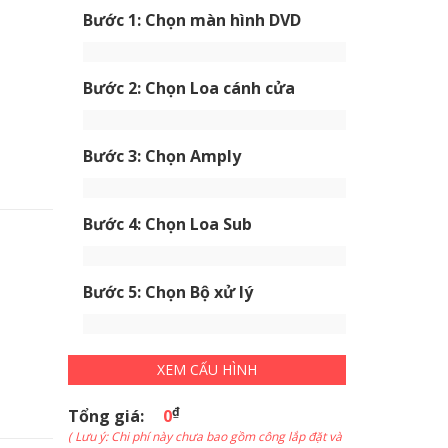
Bước 1: Chọn màn hình DVD
Bước 2: Chọn Loa cánh cửa
Bước 3: Chọn Amply
Bước 4: Chọn Loa Sub
Bước 5: Chọn Bộ xử lý
XEM CẤU HÌNH
₫
Tổng giá:
0
( Lưu ý: Chi phí này chưa bao gồm công lắp đặt và