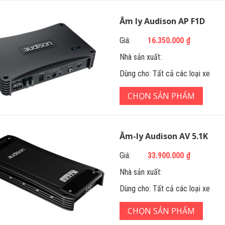
Âm ly Audison AP F1D
Giá:
16.350.000
₫
Nhà sản xuất:
Dùng cho:
Tất cả các loại xe
CHỌN SẢN PHẨM
Âm-ly Audison AV 5.1K
Giá:
33.900.000
₫
Nhà sản xuất:
Dùng cho:
Tất cả các loại xe
CHỌN SẢN PHẨM