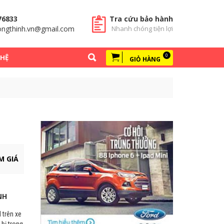
76833
Tra cứu bảo hành
ngthinh.vn@gmail.com
Nhanh chóng tiện lợi
0
 HỆ
GIỎ HÀNG
M GIÁ
NH
 trên xe
 bị trong