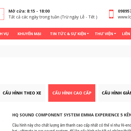
Mở cửa: 8:15 - 18:00
09895
Tất cả các ngày trong tuần (Trừ ngày Lễ - Tết )
www.lo
H VỤ
KHUYẾN MẠI
TIN TỨC & SỰ KIỆN
THƯ VIỆN
LIÊN
CẤU HÌNH THEO XE
CẤU HÌNH CAO CẤP
CẤU HÌNH GIẢ
HQ SOUND COMPONENT SYSTEM EMMA EXPERIENCE 5 KÊ
Cầu hình này cho chất lượng âm thanh cao cấp nhất có thể ví như Hi-end
hơi : ultimate in car sound system, để lắp cấu hình này tất cả những thiết