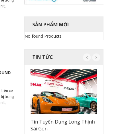
nit,
SẢN PHẨM MỚI
No found Products.
TIN TỨC
SOUND
 trên xe
 bị trong
nit,
của
Tin Tuyển Dụng Long Thịnh
Độ âm than
Sài Gòn
quả