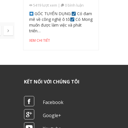
 luận
5419
lượt xem
|
0
bình luận
3700
lượt 
giờ đêm
GÓC TUYỂN DỤNG:
Có đam
4 / 5 ( 1 bìn
an xảy ra
mê về công nghệ ô tô
Có Mong
gian từ 12 g
muốn được làm việc và phát
XEM CHI TIẾT
Trang sau
triển…
XEM CHI TIẾT
KẾT NỐI VỚI CHÚNG TÔI
Facebook
Google+