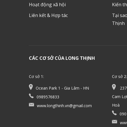
Hoạt động xã hội
Kiến th
Liên kết & Hợp tác
Tại sa
Thịnh
CÁC CƠ SỞ CỦA LONG THỊNH
Cơ sở 1:
Cơ sở 2:
Ocean Park 1 - Gia Lâm - HN
2379
Cam Lợi
0989576833
Hoà
www.longthinh.vn@gmail.com
090
www