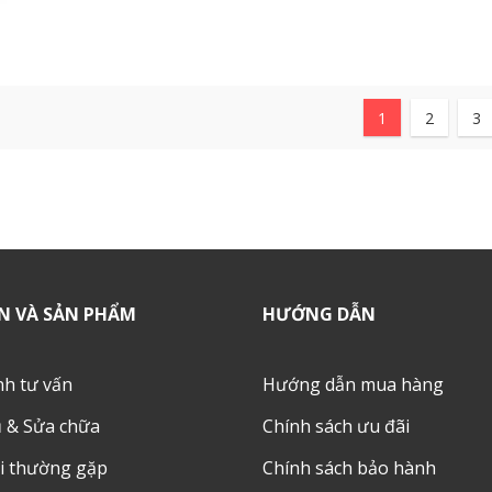
3167
lượt xem
|
0
bình
Khoảng thời gian từ 12 
đến 6 giờ sáng là thời gi
tại nạn…
1
2
3
XEM CHI TIẾT
N VÀ SẢN PHẨM
HƯỚNG DẪN
nh tư vấn
Hướng dẫn mua hàng
ụ & Sửa chữa
Chính sách ưu đãi
i thường gặp
Chính sách bảo hành