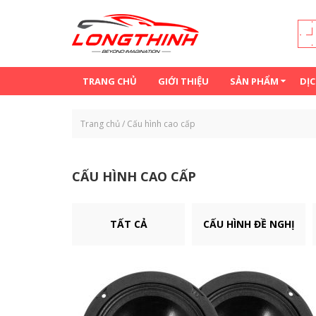
Đến nội dung chính
TRANG CHỦ
GIỚI THIỆU
SẢN PHẨM
DỊC
Trang chủ
/
Cấu hình cao cấp
CẤU HÌNH CAO CẤP
TẤT CẢ
CẤU HÌNH ĐỀ NGHỊ