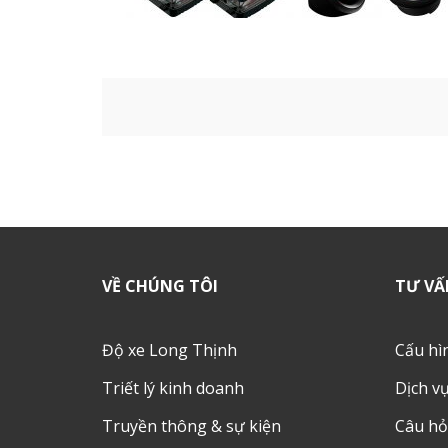
Điều hướng bài viết
VỀ CHÚNG TÔI
TƯ VẤ
Độ xe Long Thịnh
Cấu hì
Triết lý kinh doanh
Dịch v
Truyền thông & sự kiện
Câu hỏ