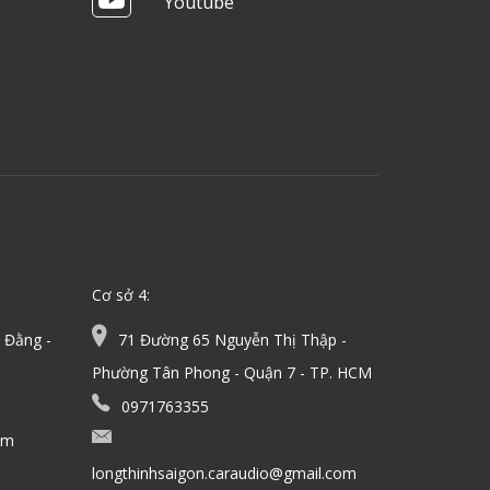
Youtube
Cơ sở 4:
 Đằng -
71 Đường 65 Nguyễn Thị Thập -
Phường Tân Phong - Quận 7 - TP. HCM
0971763355
om
longthinhsaigon.caraudio@gmail.com