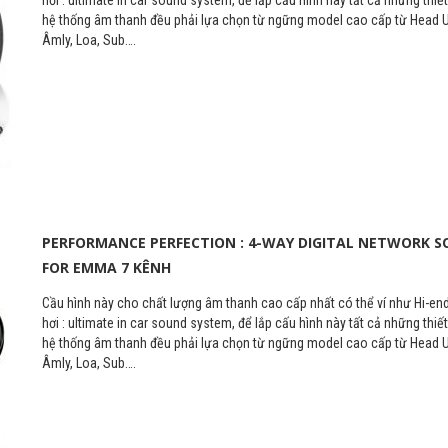
hệ thống âm thanh đều phải lựa chọn từ ngững model cao cấp từ Head U
Âmly, Loa, Sub….
PERFORMANCE PERFECTION : 4-WAY DIGITAL NETWORK 
FOR EMMA 7 KÊNH
Cầu hình này cho chất lượng âm thanh cao cấp nhất có thể ví như Hi-end
hơi : ultimate in car sound system, để lắp cấu hình này tất cả những thiết
hệ thống âm thanh đều phải lựa chọn từ ngững model cao cấp từ Head U
Âmly, Loa, Sub….
Khai trương cơ sở IV 
Long Thịnh