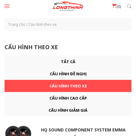
Đến nội dung chính
(0)
Trang chủ
/
Cấu hình theo xe
CẤU HÌNH THEO XE
TẤT CẢ
CẤU HÌNH ĐỀ NGHỊ
CẤU HÌNH THEO XE
CẤU HÌNH CAO CẤP
CẤU HÌNH GIẢM GIÁ
HQ SOUND COMPONENT SYSTEM EMMA