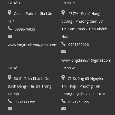
Cơ sở 1:
Cơ sở 2:
Ocean Park 1 - Gia Lâm
2379/1 Đại lộ Hùng
- HN
Vương - Phường Cam Lợi -
TP. Cam Ranh - Tỉnh Khánh
0989576833
Hoà
0901162626
www.longthinh.vn@gmail.com
www.longthinh.vn@gmail.com
Cơ sở 3:
Cơ sở 4:
Số 21 Trần Khánh Dư -
71 Đường 65 Nguyễn
Bạch Đằng - Hai Bà Trưng -
Thị Thập - Phường Tân
Hà Nội
Phong - Quận 7 - TP. HCM
0332333355
0971763355