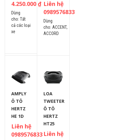
4.250.000
₫
Liên hệ
0989576833
Dùng
cho:
Tất
Dùng
cả các loại
cho:
ACCENT,
xe
ACCORD
AMPLY
LOA
Ô TÔ
TWEETER
HERTZ
Ô TÔ
HE 1D
HERTZ
HT25
Liên hệ
Liên hệ
0989576833