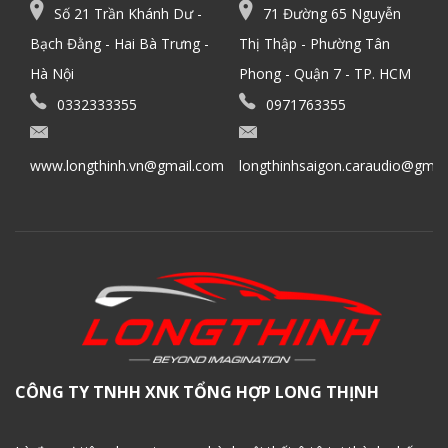
Số 21 Trần Khánh Dư -
71 Đường 65 Nguyễn
Bạch Đằng - Hai Bà Trưng -
Thị Thập - Phường Tân
Hà Nội
Phong - Quận 7 - TP. HCM
0332333355
0971763355
www.longthinh.vn@gmail.com
longthinhsaigon.caraudio@gmai
CÔNG TY TNHH XNK TỔNG HỢP LONG THỊNH