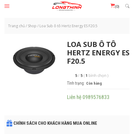
Đến nội dung chính
(0)
Trang chủ
/
Shop
/
Loa Sub ô tô Hertz Energy ES F20.5
LOA SUB Ô TÔ
HERTZ ENERGY ES
F20.5
5
/
5
(
1
bình chọn
)
Tình trạng:
Còn hàng
Liên hệ 0989576833
CHÍNH SÁCH CHO KHÁCH HÀNG MUA ONLINE