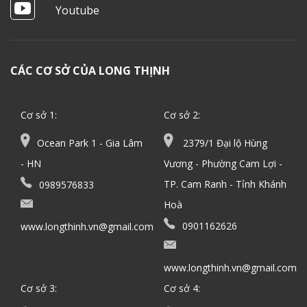
Youtube
CÁC CƠ SỞ CỦA LONG THỊNH
Cơ sở 1:
Cơ sở 2:
Ocean Park 1 - Gia Lâm
2379/1 Đại lộ Hùng
- HN
Vương - Phường Cam Lợi -
TP. Cam Ranh - Tỉnh Khánh
0989576833
Hoà
0901162626
www.longthinh.vn@gmail.com
www.longthinh.vn@gmail.com
Cơ sở 3:
Cơ sở 4: