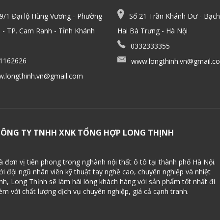
/1 Đại lộ Hùng Vương - Phường
Số 21 Trần Khánh Dư - Bạch
 - TP. Cam Ranh - Tỉnh Khánh
Hai Bà Trưng - Hà Nội
0332333355
1162626
www.longthinh.vn@gmail.c
.longthinh.vn@gmail.com
CÔNG TY TNHH XNK TỔNG HỢP LONG THỊNH
à đơn vị tiên phong trong nghành nội thất ô tô tại thành phố Hà Nội.
ới đội ngũ nhân viên kỹ thuật tay nghề cao, chuyên nghiệp và nhiệt
ình, Long Thịnh sẽ làm hài lòng khách hàng với sản phẩm tốt nhất đi
èm với chất lượng dịch vụ chuyên nghiệp, giá cả cạnh tranh.