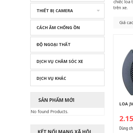
chiếc loa
trên xe.
THIẾT BỊ CAMERA
Giá ca
CÁCH ÂM CHỐNG ỒN
ĐỘ NGOẠI THẤT
DỊCH VỤ CHĂM SÓC XE
DỊCH VỤ KHÁC
SẢN PHẨM MỚI
LOA J
No found Products.
2.1
Dùng c
KẾT NỐI MẠNG XÃ HỘI