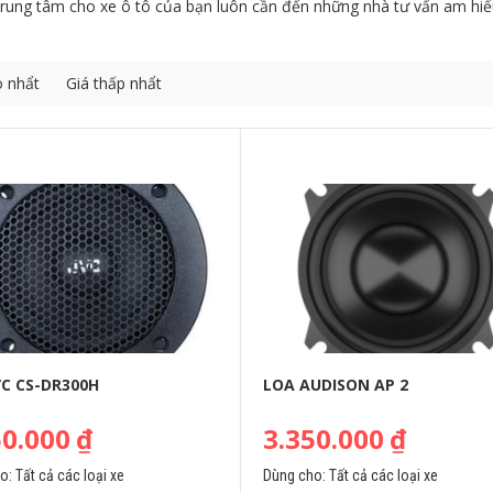
 trung tâm cho xe ô tô của bạn luôn cần đến những nhà tư vấn am h
o nhẩt
Giá thấp nhẩt
VC CS-DR300H
LOA AUDISON AP 2
50.000
₫
3.350.000
₫
ho:
Tất cả các loại xe
Dùng cho:
Tất cả các loại xe