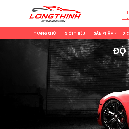
Đến nội dung chính
TRANG CHỦ
GIỚI THIỆU
SẢN PHẨM
DỊC