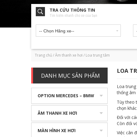
TRA CỨU THÔNG TIN
Tìm kiếm nhanh cho xe của bạn
-- Chọn Hãng xe--
Trang chủ
/
Âm thanh xe hơi
/
Loa trung tâm
LOA T
DANH MỤC SẢN PHẨM
Loa trung
thống âm 
OPTION MERCEDES – BMW
Tùy theo 
chọn khác
ÂM THANH XE HƠI
Đối với cá
Còn đối vớ
MÀN HÌNH XE HƠI
Việc cân đ