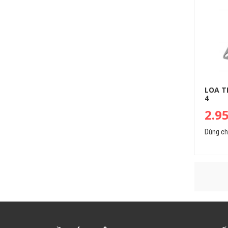
LOA T
4
2.9
Dùng c