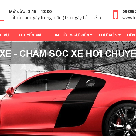
Mở cửa: 8:15 - 18:00
09895
Tất cả các ngày trong tuần (Trừ ngày Lễ - Tết )
www.lo
H VỤ
KHUYẾN MẠI
TIN TỨC & SỰ KIỆN
THƯ VIỆN
LIÊN