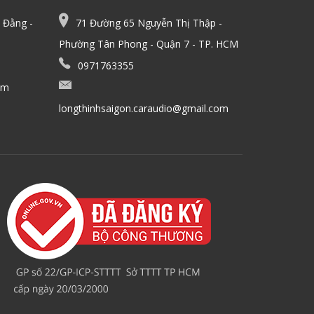
 Đằng -
71 Đường 65 Nguyễn Thị Thập -
Phường Tân Phong - Quận 7 - TP. HCM
0971763355
om
longthinhsaigon.caraudio@gmail.com