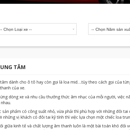
-- Chọn Loại xe --
-- Chọn Năm sản xuấ
RUNG TÂM
 tâm dành cho ô tô hay còn gọi là loa mid….tùy theo cách gọi của từn
thanh của xe.
từng dòng xe và nhu cầu thưởng thức âm nhạc của mỗi người, việc nân
 nhau.
c sản phẩm có công suất nhỏ, vừa phải thì phù hợp với những đôi tai d
i những vị khách có đôi tai kỹ tính thì việc lựa chọn một chiếc loa tr
ối giữa kinh tế và chất lượng âm thanh luôn là một bài toán khó đối v