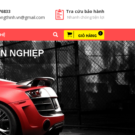
76833
Tra cứu bảo hành
ngthinh.vn@gmail.com
Nhanh chóng tiện lợi
0
 HỆ
GIỎ HÀNG