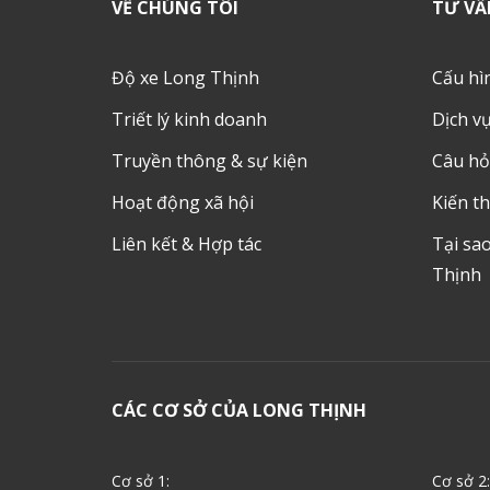
VỀ CHÚNG TÔI
TƯ VẤ
Độ xe Long Thịnh
Cấu hì
Triết lý kinh doanh
Dịch v
Truyền thông & sự kiện
Câu hỏ
Hoạt động xã hội
Kiến th
Liên kết & Hợp tác
Tại sa
Thịnh
CÁC CƠ SỞ CỦA LONG THỊNH
Cơ sở 1:
Cơ sở 2: