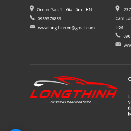
Ocean Park 1 - Gia Lâm - HN
2379
Cam Lợi
0989576833
Hoà
www.longthinh.vn@gmail.com
090
www
L
V
t
k